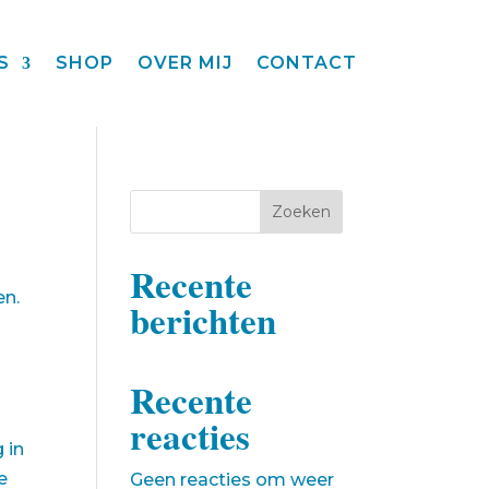
S
SHOP
OVER MIJ
CONTACT
Zoeken
Recente
en.
berichten
Recente
reacties
 in
e
Geen reacties om weer